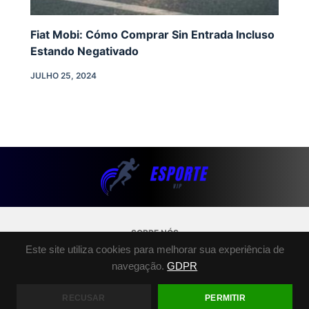
Fiat Mobi: Cómo Comprar Sin Entrada Incluso
Estando Negativado
JULHO 25, 2024
SOBRE NÓS
Este site utiliza cookies para melhorar sua experiência de
POLÍTICA DE PRIVACIDADE
navegação.
GDPR
TERMOS E CONDIÇÕES
FALE CONOSCO
RECUSAR
PERMITIR
COPYRIGHT © 2026 - ESPORTE.VIP