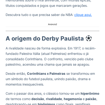
memoráveis sobre o rival alviverde, com vitórias épicas,
títulos conquistados e jogos que marcaram gerações.
Descubra tudo o que precisa saber da NBA:
clique aqui.
Anúncio2
A origem do Derby Paulista
A rivalidade nasceu de forma explosiva. Em 1917, o recém-
fundado Palestra Itália (atual Palmeiras) enfrentou o já
consolidado Corinthians. O confronto, vencido pelo clube
palestrino, acendeu uma chama que jamais se apagou.
Desde então,
Corinthians x Palmeiras
se transformou em
um símbolo do futebol paulista, unindo paixão, drama e
momentos inesquecíveis.
Com o passar dos anos, o clássico tornou-se um
hiperônimo
de termos como
decisão
,
rivalidade
,
hegemonia
e
paixão
,
desdobrando-se em
hipônimos
como finais, semifinais,