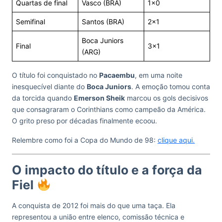
Quartas de final
Vasco (BRA)
1×0
Semifinal
Santos (BRA)
2×1
Boca Juniors
Final
3×1
(ARG)
O título foi conquistado no
Pacaembu
, em uma noite
inesquecível diante do
Boca Juniors
. A emoção tomou conta
da torcida quando
Emerson Sheik
marcou os gols decisivos
que consagraram o Corinthians como campeão da América.
O grito preso por décadas finalmente ecoou.
Relembre como foi a Copa do Mundo de 98:
clique aqui.
O impacto do título e a força da
Fiel
A conquista de 2012 foi mais do que uma taça. Ela
representou a união entre elenco, comissão técnica e