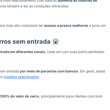
el e bom relacionamento com bancos
aumenta as chances de
ores tendem a ser as condições oferecidas.
ore mais alto costumam ter
acesso a prazos melhores
e juros um
rros sem entrada
trada em diferentes canais
, cada um com suas particularidades.
 sem entrada
por meio de parcerias com bancos
. Em geral, essas
ra
modelos selecionados
.
 100% do valor do carro
, principalmente para clientes com bom