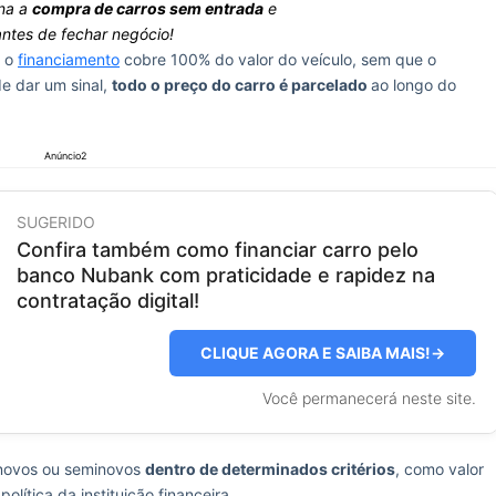
na a
compra de carros sem entrada
e
antes de fechar negócio!
o o
financiamento
cobre 100% do valor do veículo, sem que o
de dar um sinal,
todo o preço do carro é parcelado
ao longo do
Anúncio2
SUGERIDO
Confira também como financiar carro pelo
banco Nubank com praticidade e rapidez na
contratação digital!
CLIQUE AGORA E SAIBA MAIS!
→
Você permanecerá neste site.
 novos ou seminovos
dentro de determinados critérios
, como valor
lítica da instituição financeira.