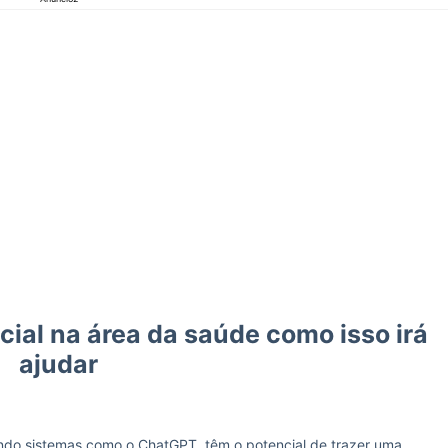
icial na área da saúde como isso irá
ajudar
indo sistemas como o ChatGPT, têm o potencial de trazer uma