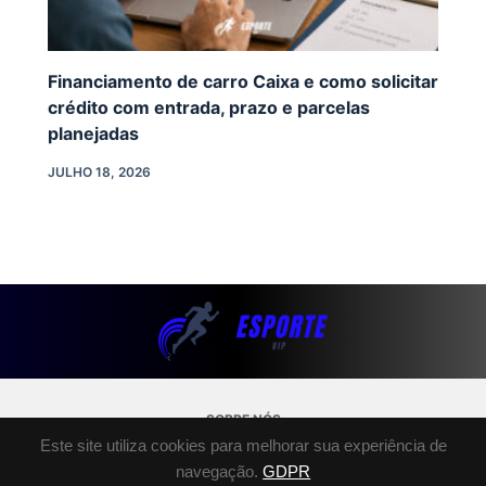
Financiamento de carro Caixa e como solicitar
crédito com entrada, prazo e parcelas
planejadas
JULHO 18, 2026
SOBRE NÓS
Este site utiliza cookies para melhorar sua experiência de
POLÍTICA DE PRIVACIDADE
navegação.
GDPR
TERMOS E CONDIÇÕES