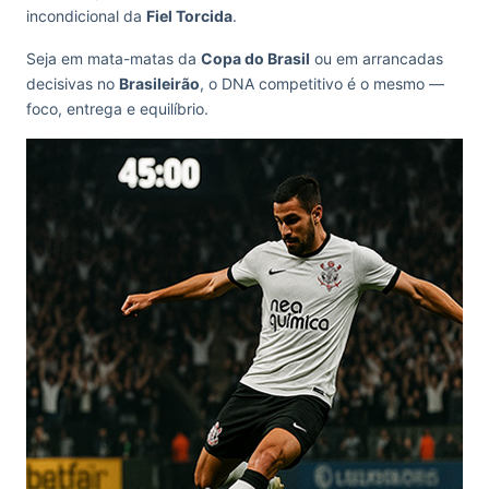
incondicional da
Fiel Torcida
.
Seja em mata-matas da
Copa do Brasil
ou em arrancadas
decisivas no
Brasileirão
, o DNA competitivo é o mesmo —
foco, entrega e equilíbrio.