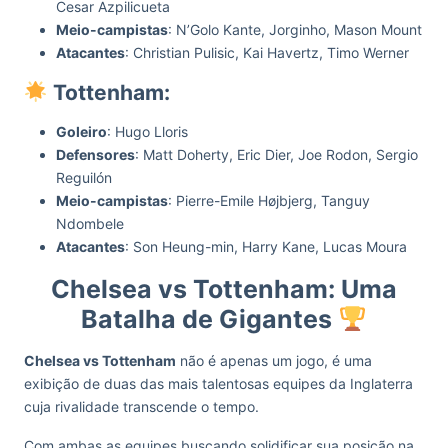
Cesar Azpilicueta
Meio-campistas
: N’Golo Kante, Jorginho, Mason Mount
Atacantes
: Christian Pulisic, Kai Havertz, Timo Werner
Tottenham:
Goleiro
: Hugo Lloris
Defensores
: Matt Doherty, Eric Dier, Joe Rodon, Sergio
Reguilón
Meio-campistas
: Pierre-Emile Højbjerg, Tanguy
Ndombele
Atacantes
: Son Heung-min, Harry Kane, Lucas Moura
Chelsea vs Tottenham: Uma
Batalha de Gigantes
Chelsea vs Tottenham
não é apenas um jogo, é uma
exibição de duas das mais talentosas equipes da Inglaterra
cuja rivalidade transcende o tempo.
Com ambas as equipes buscando solidificar sua posição na