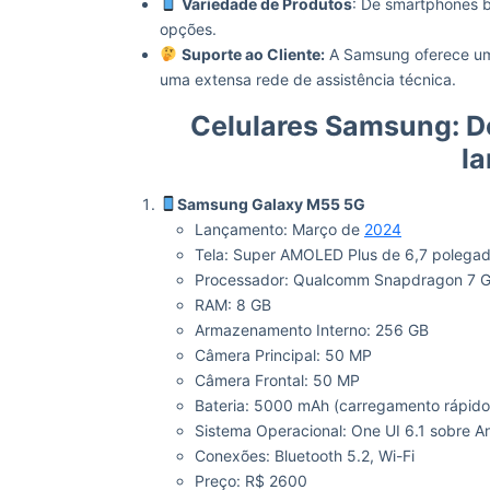
Variedade de Produtos
: De smartphones b
opções.
Suporte ao Cliente:
A Samsung oferece um s
uma extensa rede de assistência técnica.
Celulares Samsung: D
l
Samsung Galaxy M55 5G
Lançamento: Março de
2024
Tela: Super AMOLED Plus de 6,7 polega
Processador: Qualcomm Snapdragon 7 G
RAM: 8 GB
Armazenamento Interno: 256 GB
Câmera Principal: 50 MP
Câmera Frontal: 50 MP
Bateria: 5000 mAh (carregamento rápid
Sistema Operacional: One UI 6.1 sobre A
Conexões: Bluetooth 5.2, Wi-Fi
Preço: R$ 2600