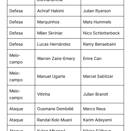
Defesa
Achraf Hakimi
Julian Ryerson
Defesa
Marquinhos
Mats Hummels
Defesa
Milan Skriniar
Nico Schlotterbeck
Defesa
Lucas Hernández
Ramy Bensebaini
Meio-
Warren Zaire-Emery
Emre Can
campo
Meio-
Manuel Ugarte
Marcel Sabitzer
campo
Meio-
Vitinha
Julian Brandt
campo
Ataque
Ousmane Dembélé
Marco Reus
Ataque
Randal Kolo Muani
Karim Adeyemi
Ataque
Kylian Mbappé
Niklas Füllkrug