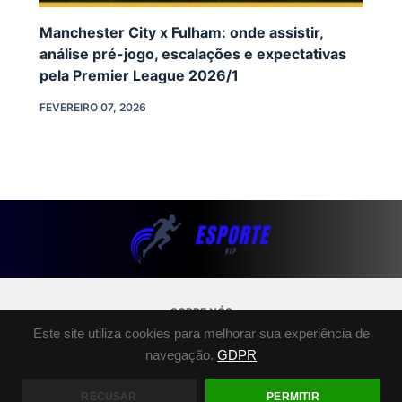
Manchester City x Fulham: onde assistir,
análise pré-jogo, escalações e expectativas
pela Premier League 2026/1
FEVEREIRO 07, 2026
SOBRE NÓS
Este site utiliza cookies para melhorar sua experiência de
POLÍTICA DE PRIVACIDADE
navegação.
GDPR
TERMOS E CONDIÇÕES
FALE CONOSCO
RECUSAR
PERMITIR