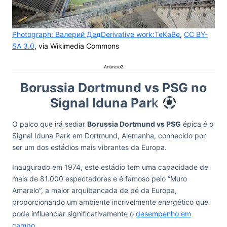
Photograph: Валерий ДедDerivative work:TeKaBe
,
CC BY-
SA 3.0
, via Wikimedia Commons
Anúncio2
Borussia Dortmund vs PSG no
Signal Iduna Par
k
O palco que irá sediar
Borussia Dortmund vs PSG
épica é o
Signal Iduna Park em Dortmund, Alemanha, conhecido por
ser um dos estádios mais vibrantes da Europa.
Inaugurado em 1974, este estádio tem uma capacidade de
mais de 81.000 espectadores e é famoso pelo “Muro
Amarelo”, a maior arquibancada de pé da Europa,
proporcionando um ambiente incrivelmente energético que
pode influenciar significativamente o
desempenho em
campo
.