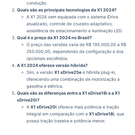
condução.
Quais são as principais tecnologias da X1 2024?
A X1 2024 vem equipada com o sistema iDrive
atualizado, controle de cruzeiro adaptativo,
assistência de estacionamento e iluminação LED.
Qual é o preço da X1 2024 no Brasil?
O preço das versões varia de R$ 195.000,00 a R$
250.000,00, dependendo da configuração e dos
opcionais escolhidos.
A X1 2024 oferece versão híbrida?
Sim, a versão
X1 xDrive25e
é híbrida plug-in,
oferecendo uma combinação de motorização a
gasolina e elétrica.
Quais são as diferenças entre a X1 sDrive18i e a X1
xDrive20i?
A
X1 xDrive20i
oferece mais potência e tração
integral em comparação com a
X1 sDrive18i
, que
possui tração traseira e potência menor.