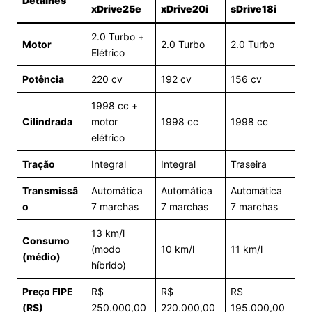
Detalhes
xDrive25e
xDrive20i
sDrive18i
2.0 Turbo +
Motor
2.0 Turbo
2.0 Turbo
Elétrico
Potência
220 cv
192 cv
156 cv
1998 cc +
Cilindrada
motor
1998 cc
1998 cc
elétrico
Tração
Integral
Integral
Traseira
Transmissã
Automática
Automática
Automática
o
7 marchas
7 marchas
7 marchas
13 km/l
Consumo
(modo
10 km/l
11 km/l
(médio)
híbrido)
Preço FIPE
R$
R$
R$
(R$)
250.000,00
220.000,00
195.000,00