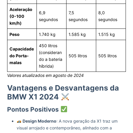
Aceleração
6,9
7,5
8,0
(0-100
segundos
segundos
segundos
km/h)
Peso
1.740 kg
1.585 kg
1.515 kg
450 litros
Capacidade
(consideran
do Porta-
505 litros
505 litros
do a bateria
malas
híbrida)
Valores atualizados em agosto de 2024
Vantagens e Desvantagens da
BMW X1 2024
Pontos Positivos
Design Moderno
: A nova geração da X1 traz um
visual arrojado e contemporâneo, alinhado com a