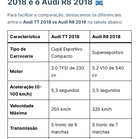
2018 e o Audi R8 2018
Para facilitar a comparação, destacamos os diferenciais
entre o
Audi TT 2018 vs Audi R8 2018
na tabela abaixo:
Característica
Audi TT 2018
Audi R8 2018
Tipo de
Cupê Esportivo
Superesportivo
Carroceria
Compacto
2.0 TFSI de 230
5.2 V10 de 540
Motor
cv
cv
Aceleração (0-
5,3 segundos
3,5 segundos
100 km/h)
Velocidade
250 km/h
320 km/h
Máxima
S tronic de 6
S tronic de 7
Transmissão
marchas
marchas