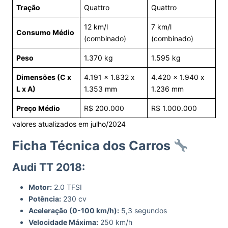
Tração
Quattro
Quattro
12 km/l
7 km/l
Consumo Médio
(combinado)
(combinado)
Peso
1.370 kg
1.595 kg
Dimensões (C x
4.191 x 1.832 x
4.420 x 1.940 x
L x A)
1.353 mm
1.236 mm
Preço Médio
R$ 200.000
R$ 1.000.000
valores atualizados em julho/2024
Ficha Técnica dos Carros
Audi TT 2018:
Motor:
2.0 TFSI
Potência:
230 cv
Aceleração (0-100 km/h):
5,3 segundos
Velocidade Máxima:
250 km/h