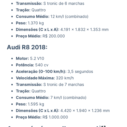
Transmissão:
S tronic de 6 marchas
Tração:
Quattro
Consumo Médio:
12 km/l (combinado)
Peso:
1.370 kg
Dimensões (C x L x A):
4.191 x 1.832 x 1.353 mm
Preço Médio:
R$ 200.000
Audi R8 2018:
Motor:
5.2 V10
Potência:
540 cv
Aceleração (0-100 km/h):
3,5 segundos
Velocidade Máxima:
320 km/h
Transmissão:
S tronic de 7 marchas
Tração:
Quattro
Consumo Médio:
7 km/l (combinado)
Peso:
1.595 kg
Dimensões (C x L x A):
4.420 x 1.940 x 1.236 mm
Preço Médio:
R$ 1.000.000