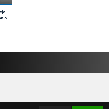
eja
ne o