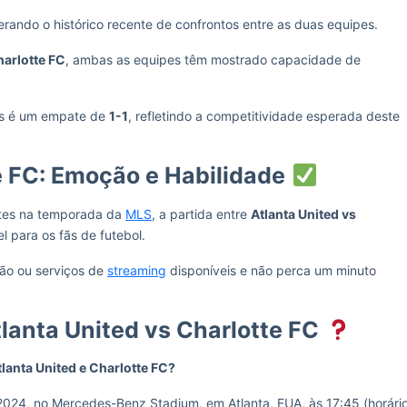
erando o histórico recente de confrontos entre as duas equipes.
harlotte FC
, ambas as equipes têm mostrado capacidade de
tas é um empate de
1-1
, refletindo a competitividade esperada deste
e FC: Emoção e Habilidade
ntes na temporada da
MLS
, a partida entre
Atlanta United vs
 para os fãs de futebol.
são ou serviços de
streaming
disponíveis e não perca um minuto
lanta United vs Charlotte FC
tlanta United e Charlotte FC?
e 2024, no Mercedes-Benz Stadium, em Atlanta, EUA, às 17:45 (horári