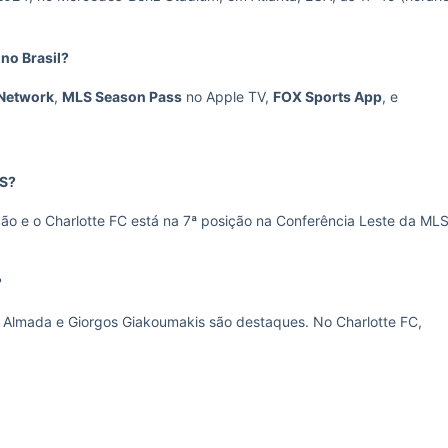
 no Brasil?
Network
,
MLS Season Pass
no Apple TV,
FOX Sports App
, e
LS?
ção e o Charlotte FC está na 7ª posição na Conferência Leste da MLS
?
o Almada e Giorgos Giakoumakis são destaques. No Charlotte FC,