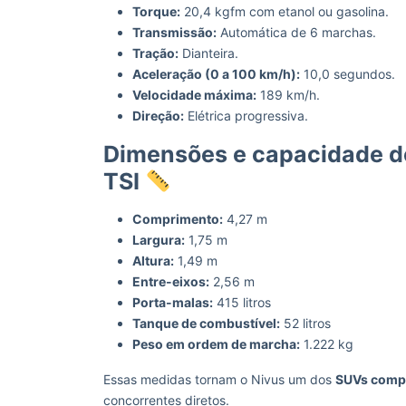
Torque:
20,4 kgfm com etanol ou gasolina.
Transmissão:
Automática de 6 marchas.
Tração:
Dianteira.
Aceleração (0 a 100 km/h):
10,0 segundos.
Velocidade máxima:
189 km/h.
Direção:
Elétrica progressiva.
Dimensões e capacidade d
TSI
Comprimento:
4,27 m
Largura:
1,75 m
Altura:
1,49 m
Entre-eixos:
2,56 m
Porta-malas:
415 litros
Tanque de combustível:
52 litros
Peso em ordem de marcha:
1.222 kg
Essas medidas tornam o Nivus um dos
SUVs comp
concorrentes diretos.