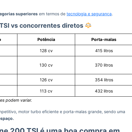
egorias superiores
em termos de
tecnologia e segurança
.
TSI vs concorrentes diretos
o
Potência
Porta-malas
128 cv
415 litros
130 cv
370 litros
126 cv
354 litros
113 cv
432 litros
es podem variar.
etitivo, motor turbo eficiente e porta-malas grande, sendo uma
espaço.
ine 200 TSI é uma boa compra em