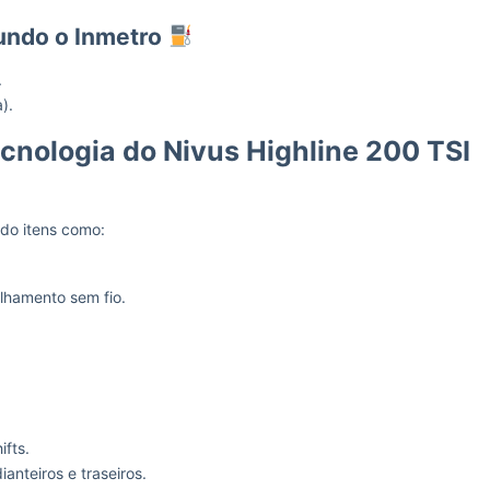
undo o Inmetro
.
).
cnologia do Nivus Highline 200 TSI
ndo itens como:
lhamento sem fio.
ifts.
nteiros e traseiros.