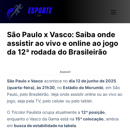
São Paulo x Vasco: Saiba onde
assistir ao vivo e online ao jogo
da 12ª rodada do Brasileirão
Anúncio1
São Paulo x Vasco
acontece no
dia 12 de junho de 2025
(quarta-feira), às 21h30
, no
Estádio do Morumbi
, em São
Paulo, pelo Brasileirão. Veja onde assistir online ou ao vivo ao
jogo, seja pela TV, pelo celular ou pelo tablet.
O Tricolor Paulista ocupa atualmente a
12ª posição
,
enquanto o Vasco da Gama está na
15ª colocação
, ambos
em
busca de estabilidade na tabela
.