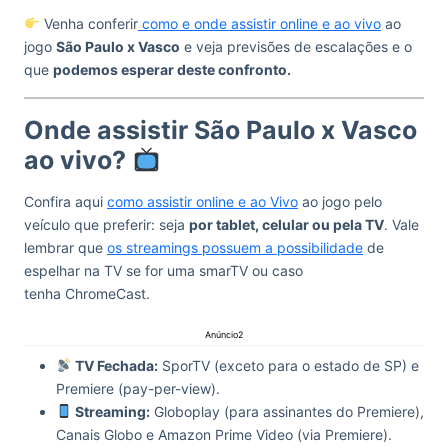
Venha conferir
como e onde assistir online e ao vivo
ao
jogo
São Paulo x Vasco
e veja previsões de escalações e o
que
podemos esperar deste confronto.
Onde assistir São Paulo x Vasco
ao vivo?
Confira aqui
como assistir online e ao Vivo
ao jogo pelo
veículo que preferir: seja
por tablet, celular ou pela TV
. Vale
lembrar que
os streamings possuem a possibilidade
de
espelhar na TV se for uma smarTV ou caso
tenha ChromeCast.
Anúncio2
TV Fechada:
SporTV (exceto para o estado de SP) e
Premiere (pay-per-view).
Streaming:
Globoplay (para assinantes do Premiere),
Canais Globo e Amazon Prime Video (via Premiere).