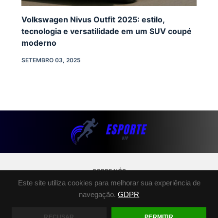
Volkswagen Nivus Outfit 2025: estilo,
tecnologia e versatilidade em um SUV coupé
moderno
SETEMBRO 03, 2025
SOBRE NÓS
POLÍTICA DE PRIVACIDADE
Este site utiliza cookies para melhorar sua experiência de
TERMOS E CONDIÇÕES
navegação.
GDPR
FALE CONOSCO
RECUSAR
PERMITIR