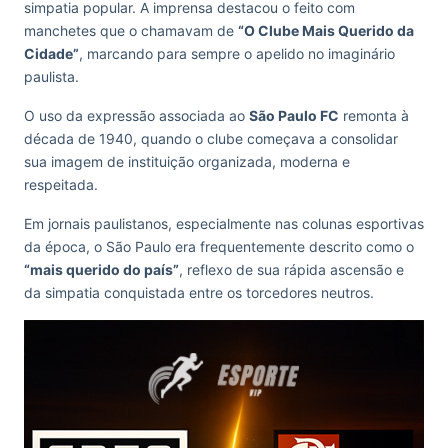
simpatia popular. A imprensa destacou o feito com
manchetes que o chamavam de
“O Clube Mais Querido da
Cidade”
, marcando para sempre o apelido no imaginário
paulista.
O uso da expressão associada ao
São Paulo FC
remonta à
década de 1940, quando o clube começava a consolidar
sua imagem de instituição organizada, moderna e
respeitada.
Em jornais paulistanos, especialmente nas colunas esportivas
da época, o São Paulo era frequentemente descrito como o
“mais querido do país”
, reflexo de sua rápida ascensão e
da simpatia conquistada entre os torcedores neutros.