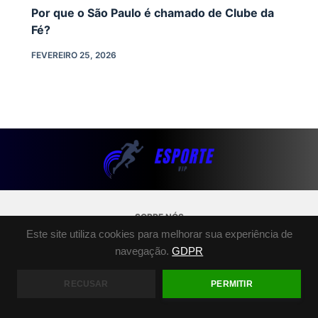
Por que o São Paulo é chamado de Clube da
Fé?
FEVEREIRO 25, 2026
SOBRE NÓS
Este site utiliza cookies para melhorar sua experiência de
POLÍTICA DE PRIVACIDADE
navegação.
GDPR
TERMOS E CONDIÇÕES
FALE CONOSCO
RECUSAR
PERMITIR
COPYRIGHT © 2026 - ESPORTE.VIP