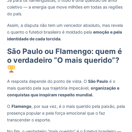
Já para os flamenguistas, o título é uma questão de amor
coletivo — a energia que move milhões em todas as regiões
do país.
Assim, a disputa não tem um vencedor absoluto, mas revela
o quanto o futebol brasileiro é moldado pela
emoção e pela
identidade de cada torcida
.
São Paulo ou Flamengo: quem é
o verdadeiro “O mais querido”?
A resposta depende do ponto de vista. O
São Paulo
é o
mais querido pela sua trajetória impecável,
organização e
conquistas que inspiram respeito mundial.
O
Flamengo
, por sua vez, é o mais querido pela paixão, pela
presença popular e pela força emocional que o faz
transcender o esporte.
No fim, o verdadeiro “mais querido” é o futebol brasileiro —