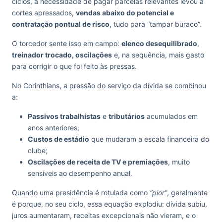
ciclos, a necessidade de pagar parcelas relevantes levou a
cortes apressados,
vendas abaixo do potencial e
contratação pontual de risco
, tudo para “tampar buraco”.
O torcedor sente isso em campo:
elenco desequilibrado
,
treinador trocado, oscilações
e, na sequência, mais gasto
para corrigir o que foi feito às pressas.
No Corinthians, a pressão do serviço da dívida se combinou
a:
Passivos trabalhistas
e
tributários
acumulados em
anos anteriores;
Custos de estádio
que mudaram a escala financeira do
clube;
Oscilações de receita de TV e premiações
, muito
sensíveis ao desempenho anual.
Quando uma presidência é rotulada como
“pior”
, geralmente
é porque, no seu ciclo, essa equação explodiu: dívida subiu,
juros aumentaram, receitas excepcionais não vieram, e o