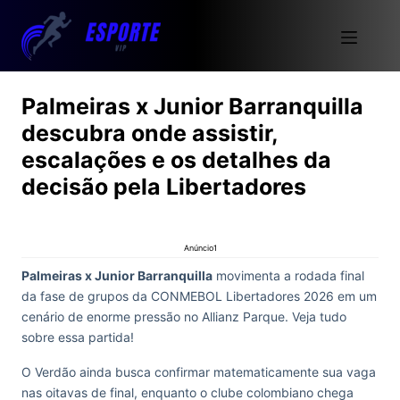
Palmeiras x Junior Barranquilla
descubra onde assistir,
escalações e os detalhes da
decisão pela Libertadores
Anúncio1
Palmeiras x Junior Barranquilla
movimenta a rodada final
da fase de grupos da CONMEBOL Libertadores 2026 em um
cenário de enorme pressão no Allianz Parque. Veja tudo
sobre essa partida!
O Verdão ainda busca confirmar matematicamente sua vaga
nas oitavas de final, enquanto o clube colombiano chega