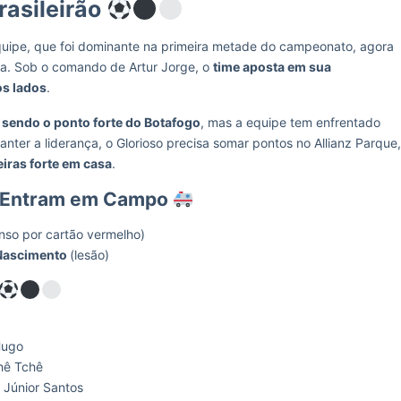
rasileirão
quipe, que foi dominante na primeira metade do campeonato, agora
sa. Sob o comando de Artur Jorge, o
time aposta em sua
os lados
.
 sendo o ponto forte do Botafogo
, mas a equipe tem enfrentado
nter a liderança, o Glorioso precisa somar pontos no Allianz Parque,
iras forte em casa
.
o Entram em Campo
so por cartão vermelho)
 Nascimento
(lesão)
 Hugo
chê Tchê
 Júnior Santos