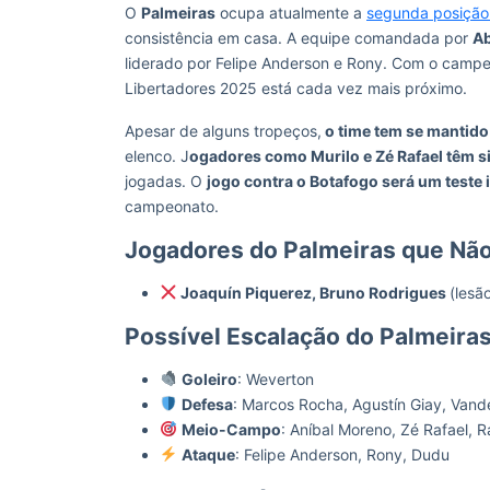
O
Palmeiras
ocupa atualmente a
segunda posição 
consistência em casa. A equipe comandada por
Ab
liderado por Felipe Anderson e Rony. Com o campeo
Libertadores 2025 está cada vez mais próximo.
Apesar de alguns tropeços,
o time tem se mantido
elenco. J
ogadores como Murilo e Zé Rafael têm 
jogadas. O
jogo contra o Botafogo será um teste
campeonato.
Jogadores do Palmeiras que N
Joaquín Piquerez, Bruno Rodrigues
(lesã
Possível Escalação do Palmeira
Goleiro
: Weverton
Defesa
: Marcos Rocha, Agustín Giay, Vand
Meio-Campo
: Aníbal Moreno, Zé Rafael, 
Ataque
: Felipe Anderson, Rony, Dudu