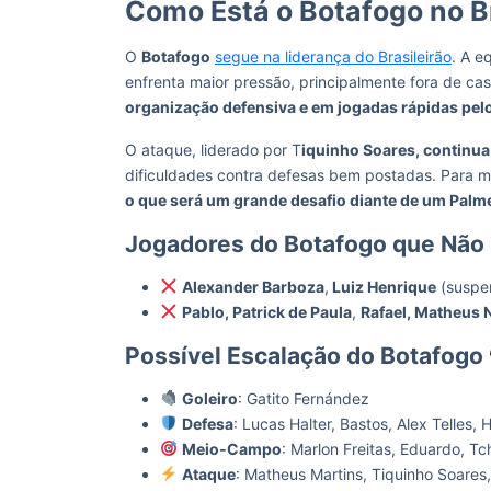
Como Está o Botafogo no B
O
Botafogo
segue na liderança do Brasileirão
. A e
enfrenta maior pressão, principalmente fora de ca
organização defensiva e em jogadas rápidas pel
O ataque, liderado por T
iquinho Soares, continua
dificuldades contra defesas bem postadas. Para ma
o que será um grande desafio diante de um Palme
Jogadores do Botafogo que Nã
Alexander Barboza
,
Luiz Henrique
(suspen
Pablo, Patrick de Paula
,
Rafael, Matheus
Possível Escalação do Botafogo
Goleiro
: Gatito Fernández
Defesa
: Lucas Halter, Bastos, Alex Telles,
Meio-Campo
: Marlon Freitas, Eduardo, T
Ataque
: Matheus Martins, Tiquinho Soares,