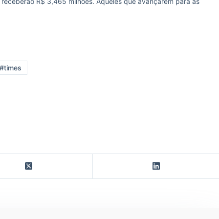
as receberão R$ 3,465 milhões. Aqueles que avançarem para as
#times