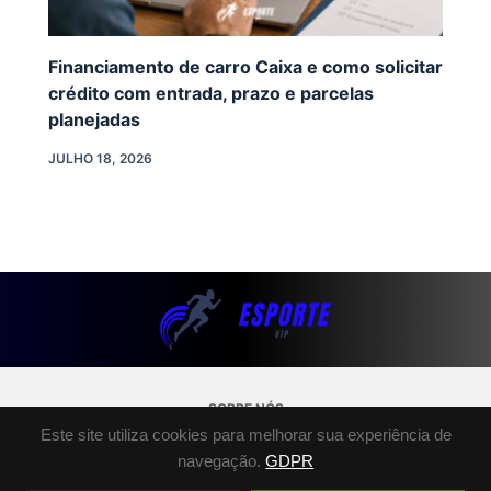
Financiamento de carro Caixa e como solicitar
crédito com entrada, prazo e parcelas
planejadas
JULHO 18, 2026
SOBRE NÓS
Este site utiliza cookies para melhorar sua experiência de
POLÍTICA DE PRIVACIDADE
navegação.
GDPR
TERMOS E CONDIÇÕES
FALE CONOSCO