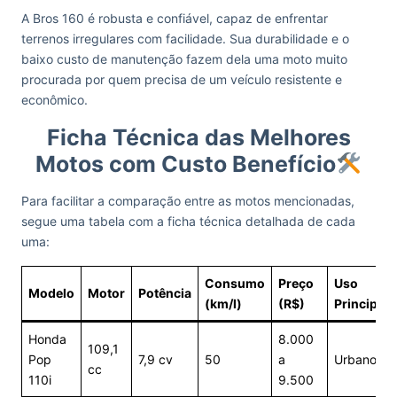
A Bros 160 é robusta e confiável, capaz de enfrentar
terrenos irregulares com facilidade. Sua durabilidade e o
baixo custo de manutenção fazem dela uma moto muito
procurada por quem precisa de um veículo resistente e
econômico.
Ficha Técnica das Melhores
Motos com Custo Benefício
Para facilitar a comparação entre as motos mencionadas,
segue uma tabela com a ficha técnica detalhada de cada
uma:
Consumo
Preço
Uso
Modelo
Motor
Potência
(km/l)
(R$)
Principal
Honda
8.000
109,1
Pop
7,9 cv
50
a
Urbano
cc
110i
9.500