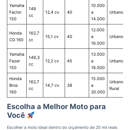
Yamaha
10.000
149
Factor
12,4 cv
40
a
Urbano
cc
150
14.000
12.000
Honda
162,7
15,1 cv
40
a
Urbano
CG 160
cc
16.000
Yamaha
13.000
149,3
Fazer
12,2 cv
45
a
Urbano
cc
150
18.000
Honda
15.000
162,7
Urbano e
Bros
14,7 cv
38
a
cc
Rural
160
20.000
Escolha a Melhor Moto para
Você
Escolher a moto ideal dentro do orçamento de 20 mil reais