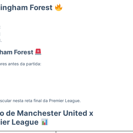
tingham Forest
;
;
.
gham Forest
es antes da partida:
ular nesta reta final da Premier League.
 de Manchester United x
mier League