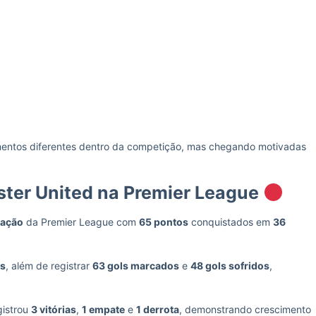
omentos diferentes dentro da competição, mas chegando motivadas
ter United na Premier League
cação
da Premier League com
65 pontos
conquistados em
36
as
, além de registrar
63 gols marcados
e
48 gols sofridos
,
gistrou
3 vitórias
,
1 empate
e
1 derrota
, demonstrando crescimento