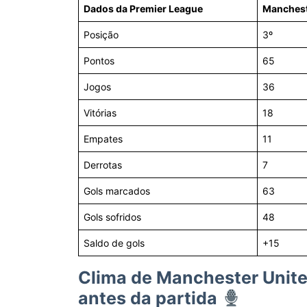
Dados da Premier League
Manchest
Posição
3º
Pontos
65
Jogos
36
Vitórias
18
Empates
11
Derrotas
7
Gols marcados
63
Gols sofridos
48
Saldo de gols
+15
Clima de Manchester Unite
antes da partida