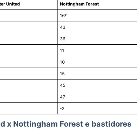
er United
Nottingham Forest
16º
43
36
11
10
15
45
47
-2
d x Nottingham Forest e bastidores