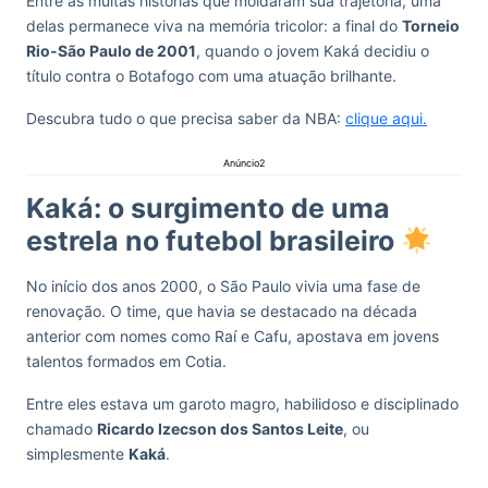
Entre as muitas histórias que moldaram sua trajetória, uma
delas permanece viva na memória tricolor: a final do
Torneio
Rio-São Paulo de 2001
, quando o jovem Kaká decidiu o
título contra o Botafogo com uma atuação brilhante.
Descubra tudo o que precisa saber da NBA:
clique aqui.
Anúncio2
Kaká: o surgimento de uma
estrela no futebol brasileiro
No início dos anos 2000, o São Paulo vivia uma fase de
renovação. O time, que havia se destacado na década
anterior com nomes como Raí e Cafu, apostava em jovens
talentos formados em Cotia.
Entre eles estava um garoto magro, habilidoso e disciplinado
chamado
Ricardo Izecson dos Santos Leite
, ou
simplesmente
Kaká
.