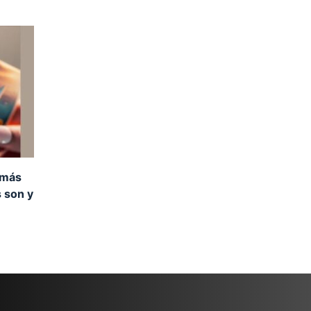
 más
s son y