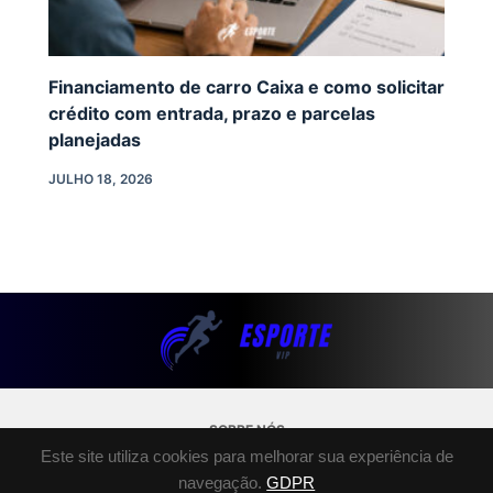
Financiamento de carro Caixa e como solicitar
crédito com entrada, prazo e parcelas
planejadas
JULHO 18, 2026
SOBRE NÓS
Este site utiliza cookies para melhorar sua experiência de
POLÍTICA DE PRIVACIDADE
navegação.
GDPR
TERMOS E CONDIÇÕES