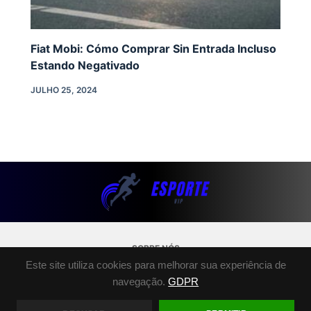
Fiat Mobi: Cómo Comprar Sin Entrada Incluso
Estando Negativado
JULHO 25, 2024
SOBRE NÓS
Este site utiliza cookies para melhorar sua experiência de
POLÍTICA DE PRIVACIDADE
navegação.
GDPR
TERMOS E CONDIÇÕES
FALE CONOSCO