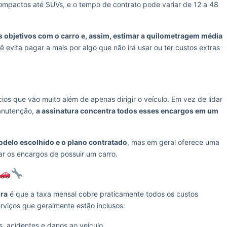
ompactos até SUVs, e o tempo de contrato pode variar de 12 a 48
s objetivos com o carro e, assim, estimar a quilometragem média
ê evita pagar a mais por algo que não irá usar ou ter custos extras
cios que vão muito além de apenas dirigir o veículo. Em vez de lidar
anutenção,
a assinatura concentra todos esses encargos em um
odelo escolhido e o plano contratado
, mas em geral oferece uma
ar os encargos de possuir um carro.
ura
é que a taxa mensal cobre praticamente todos os custos
erviços que geralmente estão inclusos:
s, acidentes e danos ao veículo.