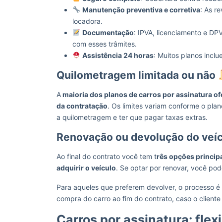
Manutenção preventiva e corretiva
: As r
locadora.
Documentação
: IPVA, licenciamento e D
com esses trâmites.
Assistência 24 horas
: Muitos planos incl
Quilometragem limitada ou não
A
maioria dos planos de carros por assinatura 
da contratação
. Os limites variam conforme o pla
a quilometragem e ter que pagar taxas extras.
Renovação ou devolução do veí
Ao final do contrato você tem t
rês opções principa
adquirir o veículo
. Se optar por renovar, você po
Para aqueles que preferem devolver, o processo 
compra do carro ao fim do contrato, caso o cliente
Carros por assinatura: flex