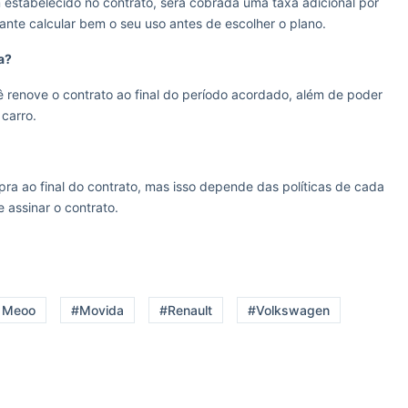
 estabelecido no contrato, será cobrada uma taxa adicional por
ante calcular bem o seu uso antes de escolher o plano.
a?
ê renove o contrato ao final do período acordado, além de poder
carro.
a ao final do contrato, mas isso depende das políticas de cada
 assinar o contrato.
a Meoo
#Movida
#Renault
#Volkswagen