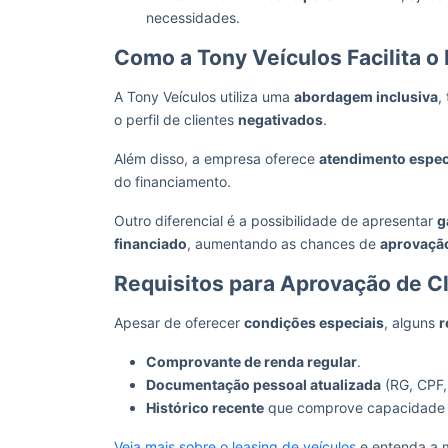
necessidades.
Como a Tony Veículos Facilita 
A Tony Veículos utiliza uma
abordagem inclusiva
,
o perfil de clientes
negativados
.
Além disso, a empresa oferece
atendimento espec
do financiamento.
Outro diferencial é a possibilidade de apresentar
g
financiado
, aumentando as chances de
aprovaçã
Requisitos para Aprovação de C
Apesar de oferecer
condições especiais
, alguns
r
Comprovante de renda regular
.
Documentação pessoal atualizada
(RG, CPF,
Histórico recente
que comprove capacidade
Veja mais sobre o leasing de veículos
e entenda a m