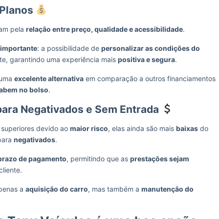
 Planos
cam pela
relação entre preço, qualidade e acessibilidade
.
 importante
: a possibilidade de
personalizar as condições do
te, garantindo uma experiência mais
positiva e segura
.
o uma
excelente alternativa
em comparação a outros financiamentos
abem no bolso
.
para Negativados e Sem Entrada
 superiores devido ao
maior risco
, elas ainda são mais
baixas
do
 para
negativados
.
prazo de pagamento
, permitindo que as
prestações sejam
liente.
apenas a
aquisição do carro
, mas também a
manutenção do