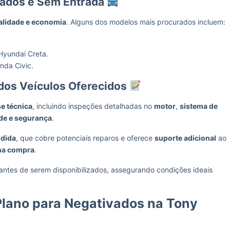
vados e Sem Entrada
alidade e economia
. Alguns dos modelos mais procurados incluem:
 Hyundai Creta.
nda Civic.
dos Veículos Oferecidos
se técnica
, incluindo inspeções detalhadas no
motor
,
sistema de
de e segurança
.
ndida
, que cobre potenciais reparos e oferece
suporte adicional
ao
 na compra
.
antes de serem disponibilizados, assegurando condições ideais
lano para Negativados na Tony