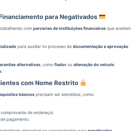
o Financiamento para Negativados
 trabalhando com
parcerias de instituições financeiras
que aceitam
ializado
para auxiliar no processo de
documentação e aprovação
arantias alternativas
, como
fiador
ou
alienação do veículo
o
.
lientes com Nome Restrito
equisitos básicos
precisam ser atendidos, como:
 comprovante de endereço).
 de pagamento.
odalidade disponível na concessionária para
negativados
.