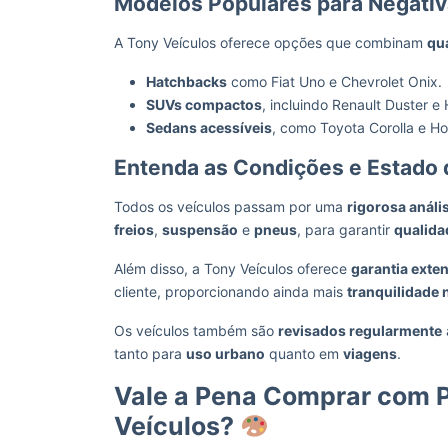
Modelos Populares para Negati
A Tony Veículos oferece opções que combinam
qu
Hatchbacks
como Fiat Uno e Chevrolet Onix.
SUVs compactos
, incluindo Renault Duster e
Sedans acessíveis
, como Toyota Corolla e Ho
Entenda as Condições e Estado 
Todos os veículos passam por uma
rigorosa análi
freios
,
suspensão
e
pneus
, para garantir
qualida
Além disso, a Tony Veículos oferece
garantia exte
cliente, proporcionando ainda mais
tranquilidade
Os veículos também são
revisados regularmente
tanto para
uso urbano
quanto em
viagens
.
Vale a Pena Comprar com P
Veículos?